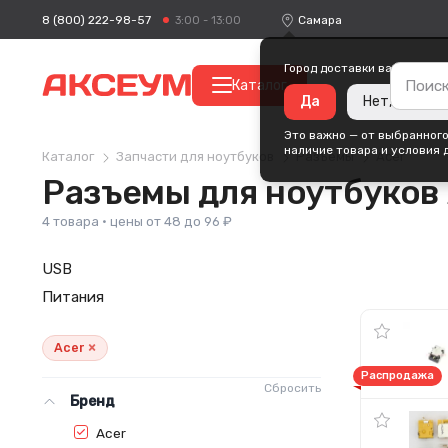
8 (800) 222-98-57
Самара
3:00 - 13:00
Город доставки ваших поку
Каталог
Да
Нет, измени
Это важно — от выбранного
наличие товара и условия 
Каталог
Запчасти для ноутбуков
Разъемы
Acer
Разъемы для ноутбуков
4 товара · цены от 48 до 96 ₽
USB
Питания
×
Acer
Распродажа
Сбросить
Бренд
Acer