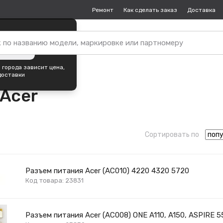
Ремонт
Как сделать заказ
Доставка
пок —
Самара
?
ть город
 города зависит цена,
доставки
 Acer
Сортировать по
Разъем питания Acer (AC010) 4220 4320 5720
Код товара: 23831
Разъем питания Acer (AC008) ONE A110, A150, ASPIRE 5